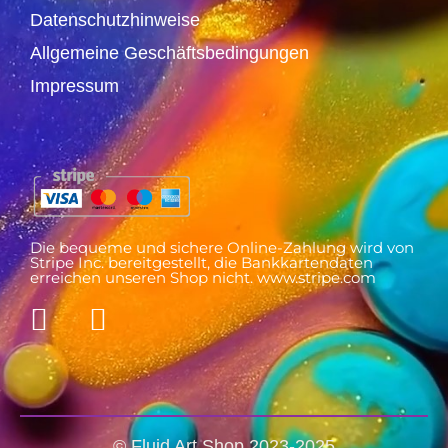
Datenschutzhinweise
Allgemeine Geschäftsbedingungen
Impressum
Die bequeme und sichere Online-Zahlung wird von
Stripe Inc. bereitgestellt, die Bankkartendaten
erreichen unseren Shop nicht. www.stripe.com
© Fluid Art Shop 2023-2025