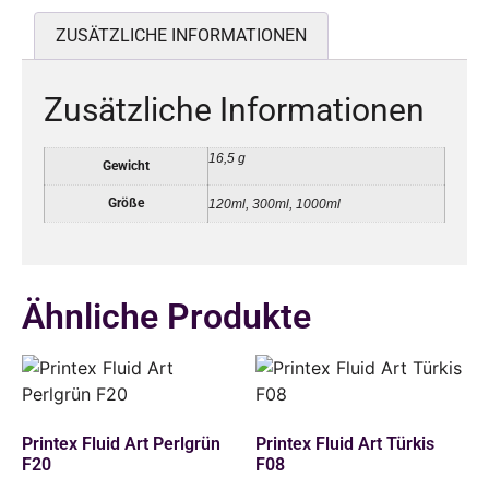
ZUSÄTZLICHE INFORMATIONEN
Zusätzliche Informationen
16,5 g
Gewicht
Größe
120ml
,
300ml
,
1000ml
Ähnliche Produkte
Printex Fluid Art Perlgrün
Printex Fluid Art Türkis
F20
F08